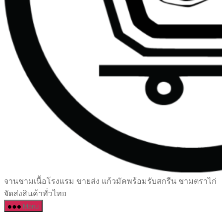
เซรามิค
จานชามเนื้อโรงแรม ขายส่ง แก้วมัคพร้อมรับสกรีน ชามตราไก่
ครบ
จัดส่งสินค้าทั่วไทย
ครัน
Menu
ราคา