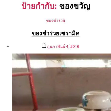
ป้ายกำกับ:
ของขวัญ
Categories
ของชำร่วย
ของชำร่วยเซรามิค
Post
Post
กุมภาพันธ์ 4, 2016
author
date
By
Aea