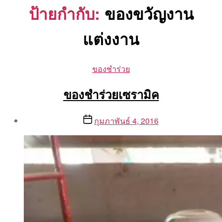
ป้ายกำกับ:
ของขวัญงาน
แต่งงาน
Categories
ของชำร่วย
ของชำร่วยเซรามิค
Post
Post
กุมภาพันธ์ 4, 2016
author
date
By
Aea