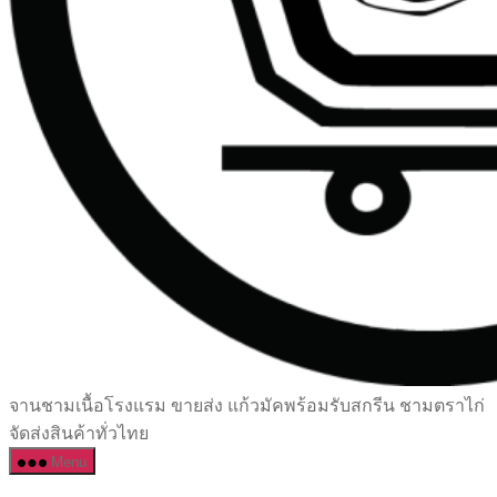
เซรามิค
จานชามเนื้อโรงแรม ขายส่ง แก้วมัคพร้อมรับสกรีน ชามตราไก่
ครบ
จัดส่งสินค้าทั่วไทย
ครัน
Menu
ราคา