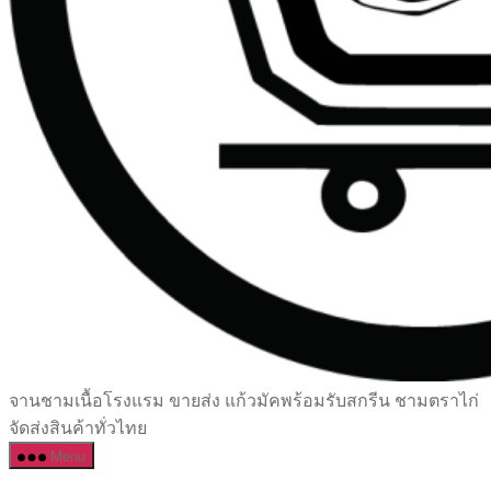
เซรามิค
จานชามเนื้อโรงแรม ขายส่ง แก้วมัคพร้อมรับสกรีน ชามตราไก่
ครบ
จัดส่งสินค้าทั่วไทย
ครัน
Menu
ราคา