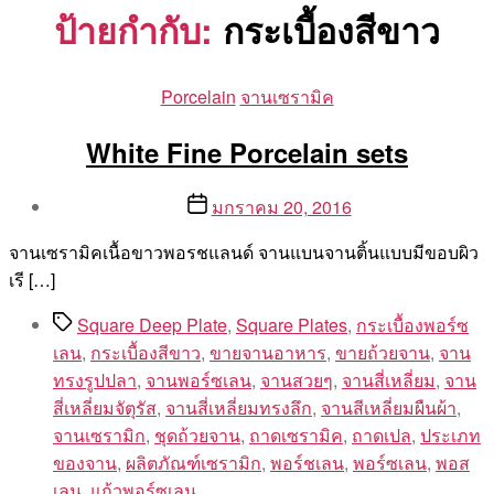
ป้ายกำกับ:
กระเบื้องสีขาว
Categories
Porcelain
จานเซรามิค
White Fine Porcelain sets
Post
Post
มกราคม 20, 2016
author
date
By
จานเซรามิคเนื้อขาวพอรชแลนด์ จานแบนจานติ้นแบบมีขอบผิว
Aea
เรี […]
Tags
Square Deep Plate
,
Square Plates
,
กระเบื้องพอร์ซ
เลน
,
กระเบื้องสีขาว
,
ขายจานอาหาร
,
ขายถ้วยจาน
,
จาน
ทรงรูปปลา
,
จานพอร์ซเลน
,
จานสวยๆ
,
จานสี่เหลี่ยม
,
จาน
สี่เหลี่ยมจัตุรัส
,
จานสี่เหลี่ยมทรงลึก
,
จานสีเหลี่ยมผืนผ้า
,
จานเซรามิก
,
ชุดถ้วยจาน
,
ถาดเซรามิค
,
ถาดเปล
,
ประเภท
ของจาน
,
ผลิตภัณฑ์เซรามิก
,
พอร์ชเลน
,
พอร์ซเลน
,
พอส
เลน
,
แก้วพอร์ซเลน