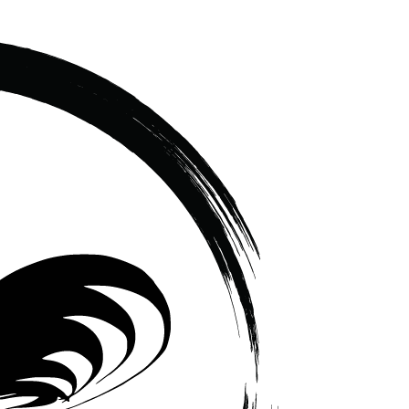
เซรามิค
ครบ
ครัน
ราคา
โรงงาน