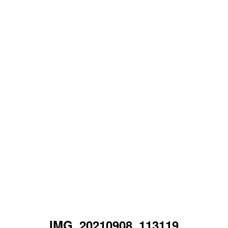
IMG_20210908_113119