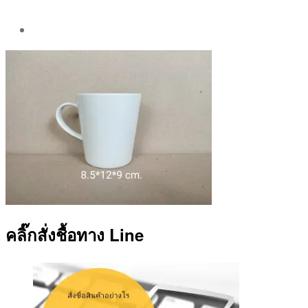
Post
author
By
Aea
คลิ๊กสั่งชื้อทาง Line