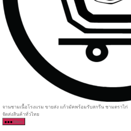
เซรามิค
จานชามเนื้อโรงแรม ขายส่ง แก้วมัคพร้อมรับสกรีน ชามตราไก่
ครบ
จัดส่งสินค้าทั่วไทย
ครัน
Menu
ราคา