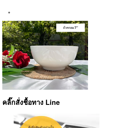
Post
author
By
Aea
คลิ๊กสั่งชื้อทาง Line