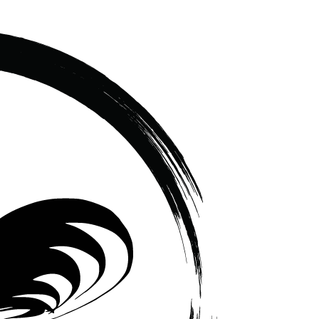
เซรามิค
ครบ
ครัน
ราคา
โรงงาน