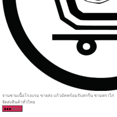
เซรามิค
จานชามเนื้อโรงแรม ขายส่ง แก้วมัคพร้อมรับสกรีน ชามตราไก่
ครบ
จัดส่งสินค้าทั่วไทย
ครัน
Menu
ราคา