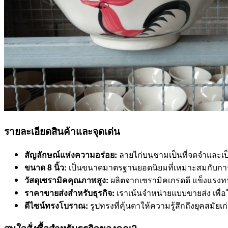
รายละเอียดสินค้าและจุดเด่น
สัญลักษณ์แห่งความอร่อย:
ลายไก่บนชามเป็นที่จดจำและเป
ขนาด 8 นิ้ว:
เป็นขนาดมาตรฐานยอดนิยมที่เหมาะสมกับการเสิ
วัสดุเซรามิคคุณภาพสูง:
ผลิตจากเซรามิคเกรดดี แข็งแรง
ราคาขายส่งสำหรับธุรกิจ:
เราเน้นจำหน่ายแบบขายส่ง เพื่อให
ดีไซน์ทรงโบราณ:
รูปทรงที่คุ้นตาให้ความรู้สึกถึงยุคสมั