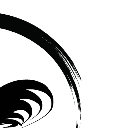
เซรามิค
ครบ
ครัน
ราคา
โรงงาน