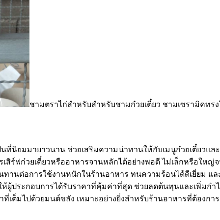
ชามตราไก่สำหรับสำหรับชามก๋วยเตี๋ยว ชามเซรามิคทรงโ
็นที่นิยมมายาวนาน ช่วยเสริมความน่าทานให้กับเมนูก๋วยเตี๋ยวแ
ร์ฟก๋วยเตี๋ยวหรืออาหารจานหลักได้อย่างพอดี ไม่เล็กหรือใหญ่จ
ทนทานต่อการใช้งานหนักในร้านอาหาร ทนความร้อนได้ดีเยี่ยม 
้ผู้ประกอบการได้รับราคาที่คุ้มค่าที่สุด ช่วยลดต้นทุนและเพิ่มกำ
ยเก่าที่เต็มไปด้วยมนต์ขลัง เหมาะอย่างยิ่งสำหรับร้านอาหารที่ต้อ