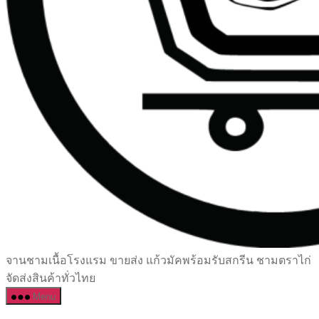
เซรามิค
จานชามเนื้อโรงแรม ขายส่ง แก้วมัคพร้อมรับสกรีน ชามตราไก่
ครบ
จัดส่งสินค้าทั่วไทย
ครัน
Menu
ราคา