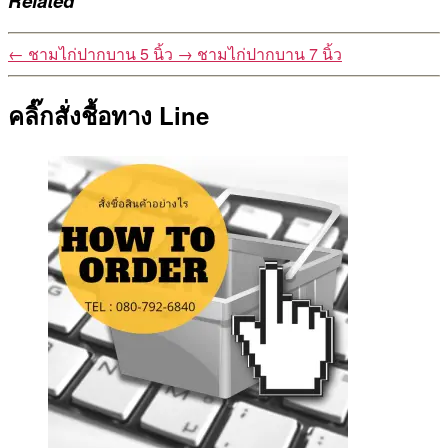
Related
←
ชามไก่ปากบาน 5 นิ้ว
→
ชามไก่ปากบาน 7 นิ้ว
คลิ๊กสั่งชื้อทาง Line