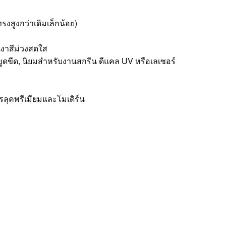
ทรงสูงกว่าเดิมเล็กน้อย)
เงาสีม่วงสดใส
ขูดขีด, นิยมสำหรับงานสกรีน ดีแคล UV หรือเลเซอร์
รลุคพรีเมียมและโมเดิร์น