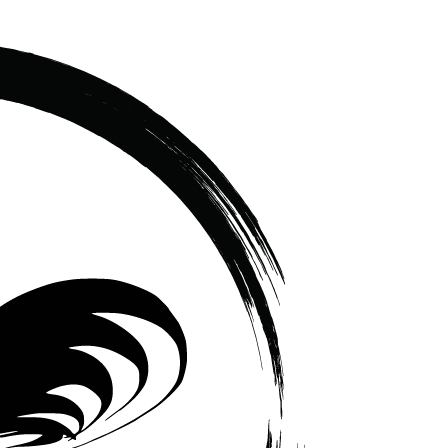
เซรามิค
ครบ
ครัน
ราคา
โรงงาน