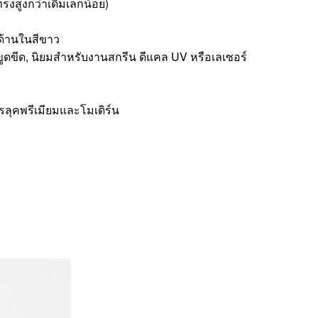
ทรงสูงกว่าเดิมเล็กน้อย)
วด้านในสีขาว
ขูดขีด, นิยมสำหรับงานสกรีน ดีแคล UV หรือเลเซอร์
รลุคพรีเมียมและโมเดิร์น