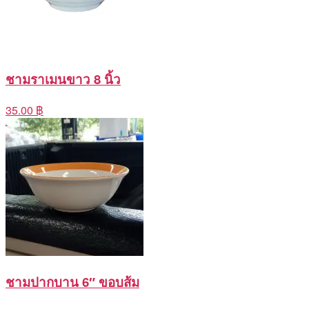
ชามราเมนขาว 8 นิ้ว
35.00 ฿
ชามปากบาน 6″ ขอบส้ม