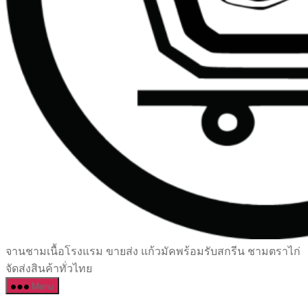
เซรามิค
จานชามเนื้อโรงแรม ขายส่ง แก้วมัคพร้อมรับสกรีน ชามตราไก่
ครบ
จัดส่งสินค้าทั่วไทย
ครัน
Menu
ราคา