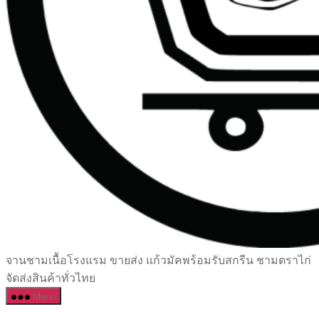
เซรามิค
จานชามเนื้อโรงแรม ขายส่ง แก้วมัคพร้อมรับสกรีน ชามตราไก่
ครบ
จัดส่งสินค้าทั่วไทย
ครัน
Menu
ราคา