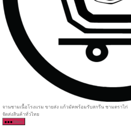
เซรามิค
จานชามเนื้อโรงแรม ขายส่ง แก้วมัคพร้อมรับสกรีน ชามตราไก่
ครบ
จัดส่งสินค้าทั่วไทย
ครัน
Menu
ราคา