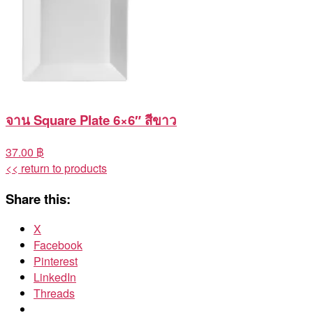
จาน Square Plate 6×6″ สีขาว
37.00 ฿
<< return to products
Share this:
X
Facebook
Pinterest
LinkedIn
Threads