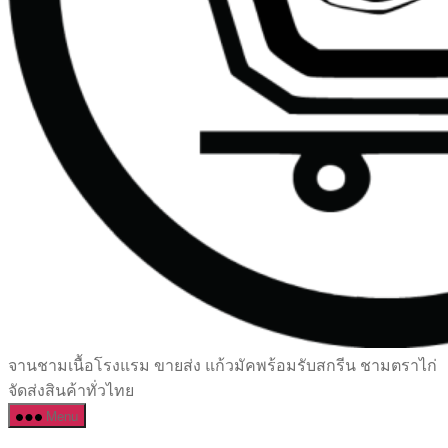
เซรามิค
จานชามเนื้อโรงแรม ขายส่ง แก้วมัคพร้อมรับสกรีน ชามตราไก่
ครบ
จัดส่งสินค้าทั่วไทย
ครัน
Menu
ราคา