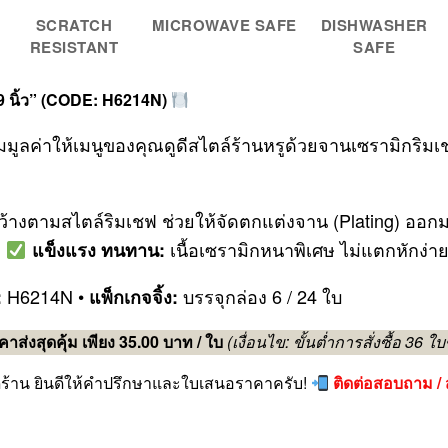
SCRATCH
MICROWAVE SAFE
DISHWASHER
RESISTANT
SAFE
 9 นิ้ว” (CODE: H6214N)
ิ่มมูลค่าให้เมนูของคุณดูดีสไตล์ร้านหรูด้วยจานเซรามิก
้างตามสไตล์ริมเชฟ ช่วยให้จัดตกแต่งจาน (Plating) ออกม
ว
เนื้อเซรามิกหนาพิเศษ ไม่แตกหักง่
แข็งแรง ทนทาน:
H6214N •
บรรจุกล่อง 6 / 24 ใบ
:
แพ็กเกจจิ้ง:
คาส่งสุดคุ้ม เพียง 35.00 บาท / ใบ
(เงื่อนไข: ขั้นต่ำการสั่งซื้อ 36 ใบ
ิดร้าน ยินดีให้คำปรึกษาและใบเสนอราคาครับ!
ติดต่อสอบถาม / ส