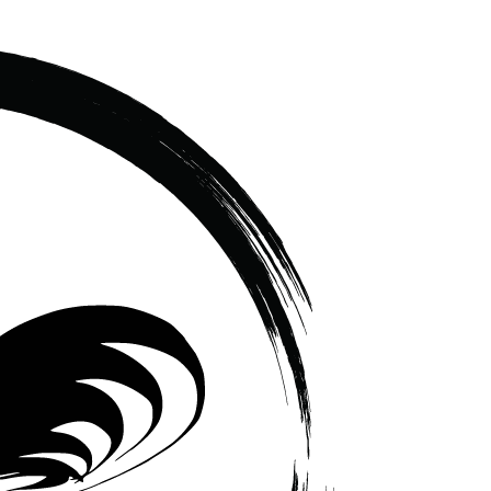
เซรามิค
ครบ
ครัน
ราคา
โรงงาน