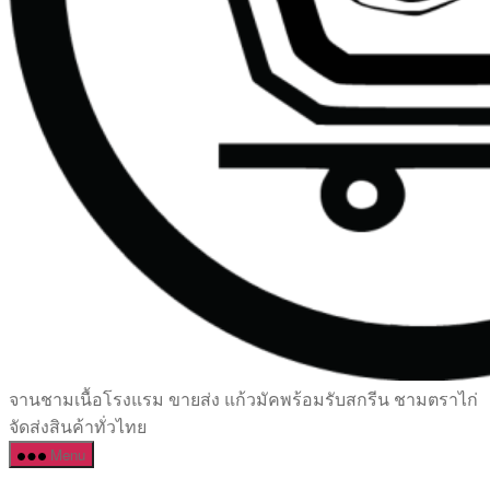
เซรามิค
จานชามเนื้อโรงแรม ขายส่ง แก้วมัคพร้อมรับสกรีน ชามตราไก่
ครบ
จัดส่งสินค้าทั่วไทย
ครัน
Menu
ราคา