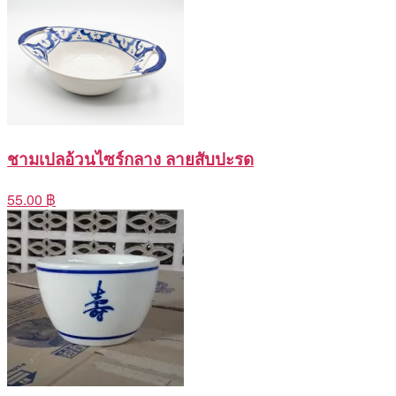
ชามเปลอ้วนไซร์กลาง ลายสับปะรด
55.00 ฿