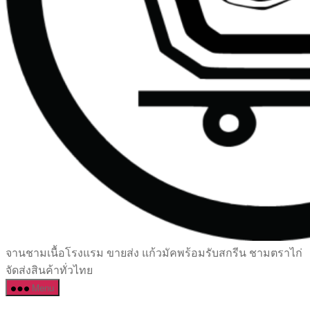
เซรามิค
จานชามเนื้อโรงแรม ขายส่ง แก้วมัคพร้อมรับสกรีน ชามตราไก่
ครบ
จัดส่งสินค้าทั่วไทย
ครัน
Menu
ราคา