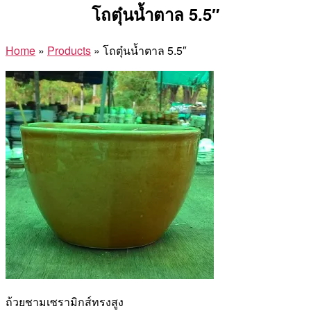
โถตุ๋นน้ำตาล 5.5″
Home
»
Products
»
โถตุ๋นน้ำตาล 5.5″
ถ้วยชามเซรามิกส์ทรงสูง