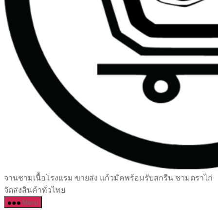
เซรามิค
จานชามเนื้อโรงแรม ขายส่ง แก้วมัคพร้อมรับสกรีน ชามตราไก่
ครบ
จัดส่งสินค้าทั่วไทย
ครัน
Menu
ราคา