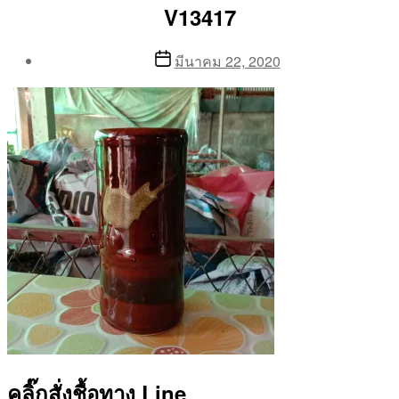
V13417
Post
Post
มีนาคม 22, 2020
author
date
By
Aea
คลิ๊กสั่งชื้อทาง Line