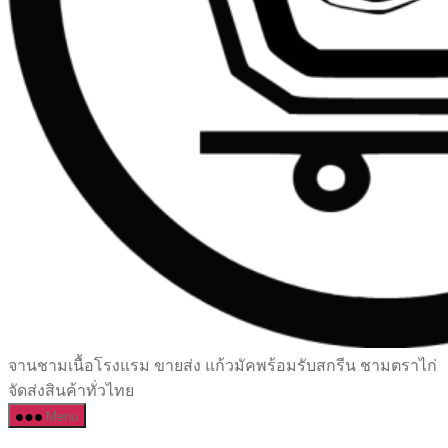
เซรามิค
จานชามเนื้อโรงแรม ขายส่ง แก้วมัคพร้อมรับสกรีน ชามตราไก่
ครบ
จัดส่งสินค้าทั่วไทย
ครัน
Menu
ราคา