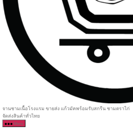
เซรามิค
จานชามเนื้อโรงแรม ขายส่ง แก้วมัคพร้อมรับสกรีน ชามตราไก่
ครบ
จัดส่งสินค้าทั่วไทย
ครัน
Menu
ราคา