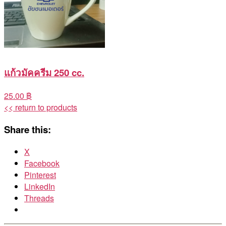
แก้วมัคครีม 250 cc.
25.00 ฿
<< return to products
Share this:
X
Facebook
Pinterest
LinkedIn
Threads