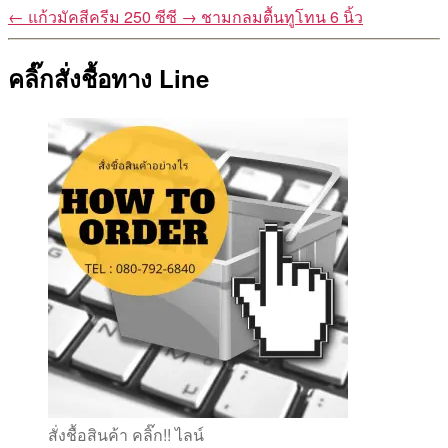
←
แก้วมัคสีครีม 250 ซีซี
→
ชามกลมตื้นทูโทน 6 นิ้ว
คลิ๊กสั่งชื้อทาง Line
สั่งชื้อสินค้า คลิ๊ก!! ไลน์