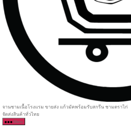
เซรามิค
จานชามเนื้อโรงแรม ขายส่ง แก้วมัคพร้อมรับสกรีน ชามตราไก่
ครบ
จัดส่งสินค้าทั่วไทย
ครัน
Menu
ราคา