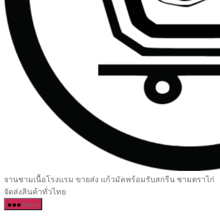
เซรามิค
จานชามเนื้อโรงแรม ขายส่ง แก้วมัคพร้อมรับสกรีน ชามตราไก่
ครบ
จัดส่งสินค้าทั่วไทย
ครัน
Menu
ราคา