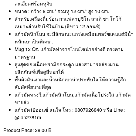
ละเอียดพร้อมหูจับ
ขนาด : กว้าง 8 cm.* รวมหู 12 cm.* สูง 10 cm.
สำหรับเครื่องดื่มร้อน กาแฟคาปูชิโน่ ลาเต้ ชา โกโก้
เหมาะสำหรับใช้ในบ้าน (สีขาว 12 ออนซ์)
แก้วมัคนิวโบน จะมีลักษณะแกร่งเหมือนพอร์ซเลนแต่มีน้ำ
หนักเบาเป็นพิเศษ :
Mug 12 Oz. แก้วมัคทำจากโบนไชน่าอย่างดี ตรงตาม
มาตรฐาน
สูงสุดของเนื้อเซรามิกกระดูก แสงสามารถส่องผ่าน
ผลิตภัณฑ์เพื่อดูสีหยกได้
พื้นผิวมันเงาและน้ำหนักเบาน่าประทับใจ ให้ความรู้สึก
สัมผัสที่สบายที่สุด
แก้วมัคทรงวี,แก้วมัคนิวโบน,แก้วมัคเนื้อโปร่งใส แก้วมัค
ขายส่ง
แก้วมัค12ออนซ์ สนใจ โทร : 0807926840 หรือ Line :
@idh2781m
Product Price:
28.00 ฿