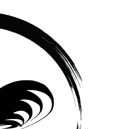
เซรามิค
ครบ
ครัน
ราคา
โรงงาน