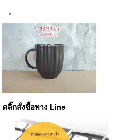
Post
author
By
Aea
คลิ๊กสั่งชื้อทาง Line