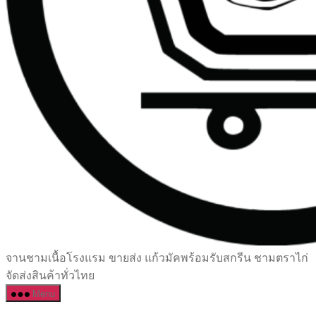
เซรามิค
จานชามเนื้อโรงแรม ขายส่ง แก้วมัคพร้อมรับสกรีน ชามตราไก่
ครบ
จัดส่งสินค้าทั่วไทย
ครัน
Menu
ราคา