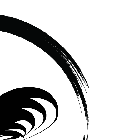
เซรามิค
ครบ
ครัน
ราคา
โรงงาน