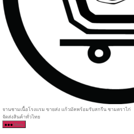
เซรามิค
จานชามเนื้อโรงแรม ขายส่ง แก้วมัคพร้อมรับสกรีน ชามตราไก่
ครบ
จัดส่งสินค้าทั่วไทย
ครัน
Menu
ราคา