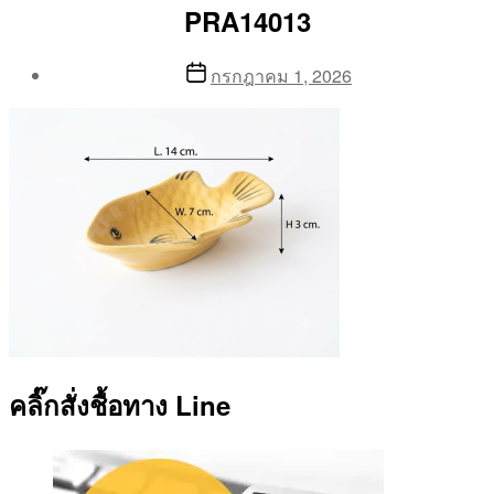
PRA14013
Post
Post
กรกฎาคม 1, 2026
author
date
By
Aea
คลิ๊กสั่งชื้อทาง Line