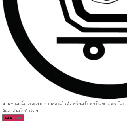
เซรามิค
จานชามเนื้อโรงแรม ขายส่ง แก้วมัคพร้อมรับสกรีน ชามตราไก่
ครบ
จัดส่งสินค้าทั่วไทย
ครัน
Menu
ราคา