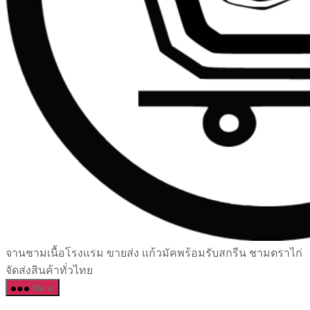
เซรามิค
จานชามเนื้อโรงแรม ขายส่ง แก้วมัคพร้อมรับสกรีน ชามตราไก่
ครบ
จัดส่งสินค้าทั่วไทย
ครัน
Menu
ราคา