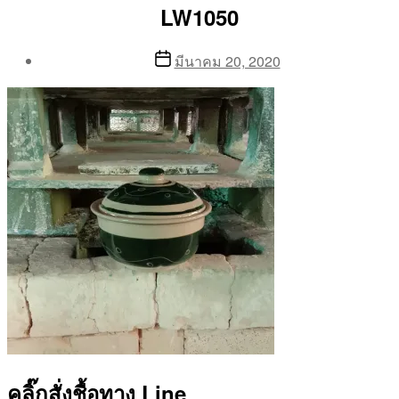
LW1050
Post
Post
มีนาคม 20, 2020
author
date
By
Aea
คลิ๊กสั่งชื้อทาง Line