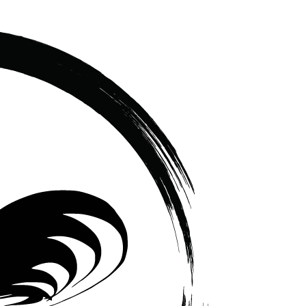
เซรามิค
ครบ
ครัน
ราคา
โรงงาน