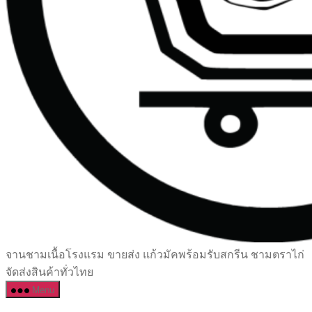
เซรามิค
จานชามเนื้อโรงแรม ขายส่ง แก้วมัคพร้อมรับสกรีน ชามตราไก่
ครบ
จัดส่งสินค้าทั่วไทย
ครัน
Menu
ราคา