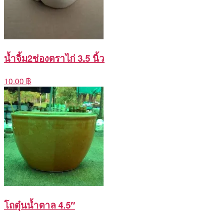
น้ำจิ้ม2ช่องตราไก่ 3.5 นิ้ว
10.00 ฿
โถตุ๋นน้ำตาล 4.5″