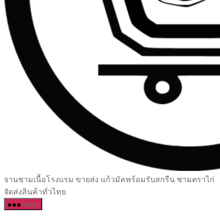
เซรามิค
จานชามเนื้อโรงแรม ขายส่ง แก้วมัคพร้อมรับสกรีน ชามตราไก่
ครบ
จัดส่งสินค้าทั่วไทย
ครัน
Menu
ราคา