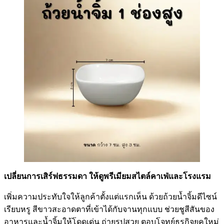
เปลี่ยนการเสิร์ฟธรรมดา ให้ดูพรีเมียมสไตล์คาเฟ่และโรงแรม
เพิ่มความประทับใจให้ลูกค้าตั้งแต่แรกเห็น ด้วยถ้วยน้ำจิ้มดีไซน์
เรียบหรู สีขาวสะอาดตาที่เข้าได้กับจานทุกแบบ ช่วยชูสีสันของ
อาหารและน้ำจิ้มให้โดดเด่น ถ่ายรูปสวย ตอบโจทย์ธุรกิจยุคใหม่