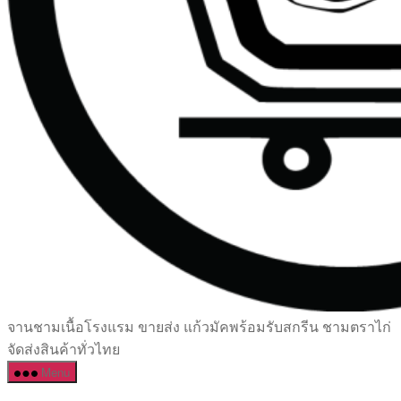
เซรามิค
จานชามเนื้อโรงแรม ขายส่ง แก้วมัคพร้อมรับสกรีน ชามตราไก่
ครบ
จัดส่งสินค้าทั่วไทย
ครัน
Menu
ราคา