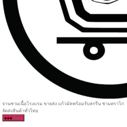
เซรามิค
จานชามเนื้อโรงแรม ขายส่ง แก้วมัคพร้อมรับสกรีน ชามตราไก่
ครบ
จัดส่งสินค้าทั่วไทย
ครัน
Menu
ราคา