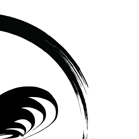
เซรามิค
ครบ
ครัน
ราคา
โรงงาน