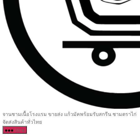
เซรามิค
จานชามเนื้อโรงแรม ขายส่ง แก้วมัคพร้อมรับสกรีน ชามตราไก่
ครบ
จัดส่งสินค้าทั่วไทย
ครัน
Menu
ราคา