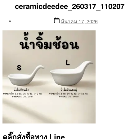
ceramicdeedee_260317_110207
Post
Post
มีนาคม 17, 2026
author
date
By
Aea
คลิ๊กสั่งชื้อทาง Line