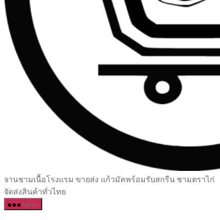
เซรามิค
จานชามเนื้อโรงแรม ขายส่ง แก้วมัคพร้อมรับสกรีน ชามตราไก่
ครบ
จัดส่งสินค้าทั่วไทย
ครัน
Menu
ราคา