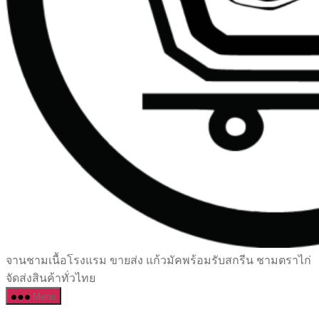
เซรามิค
จานชามเนื้อโรงแรม ขายส่ง แก้วมัคพร้อมรับสกรีน ชามตราไก่
ครบ
จัดส่งสินค้าทั่วไทย
ครัน
Menu
ราคา