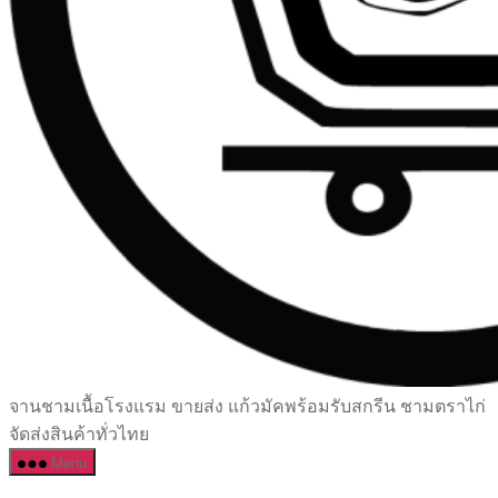
เซรามิค
จานชามเนื้อโรงแรม ขายส่ง แก้วมัคพร้อมรับสกรีน ชามตราไก่
ครบ
จัดส่งสินค้าทั่วไทย
ครัน
Menu
ราคา