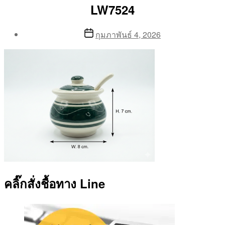
LW7524
Post
Post
กุมภาพันธ์ 4, 2026
author
date
By
Aea
คลิ๊กสั่งชื้อทาง Line