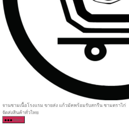
เซรามิค
จานชามเนื้อโรงแรม ขายส่ง แก้วมัคพร้อมรับสกรีน ชามตราไก่
ครบ
จัดส่งสินค้าทั่วไทย
ครัน
Menu
ราคา