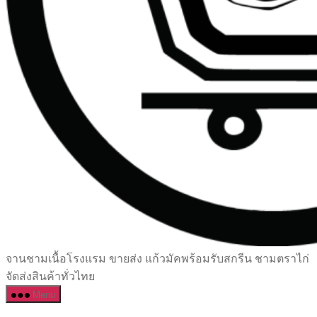
เซรามิค
จานชามเนื้อโรงแรม ขายส่ง แก้วมัคพร้อมรับสกรีน ชามตราไก่
ครบ
จัดส่งสินค้าทั่วไทย
ครัน
Menu
ราคา