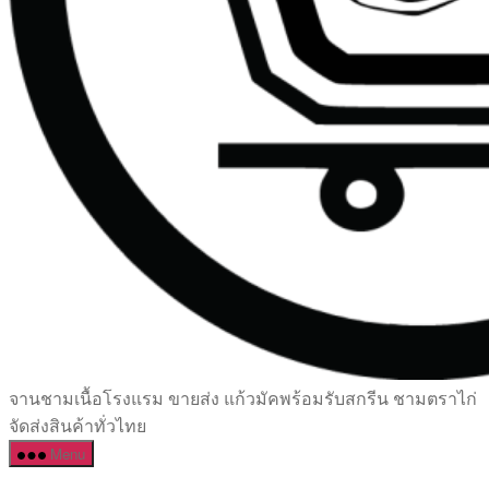
เซรามิค
จานชามเนื้อโรงแรม ขายส่ง แก้วมัคพร้อมรับสกรีน ชามตราไก่
ครบ
จัดส่งสินค้าทั่วไทย
ครัน
Menu
ราคา