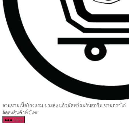
เซรามิค
จานชามเนื้อโรงแรม ขายส่ง แก้วมัคพร้อมรับสกรีน ชามตราไก่
ครบ
จัดส่งสินค้าทั่วไทย
ครัน
Menu
ราคา