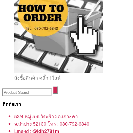
สั่งชื้อสินค้า คลิ๊ก!! ไลน์
ติดต่อเรา
52/4 หมู่ 5 ต.วังพร้าว อ.เกาะคา
จ.ลำปาง 52130 โทร : 080-792-6840
Line-id :
@idh2781m