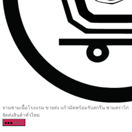
เซรามิค
จานชามเนื้อโรงแรม ขายส่ง แก้วมัคพร้อมรับสกรีน ชามตราไก่
ครบ
จัดส่งสินค้าทั่วไทย
ครัน
Menu
ราคา