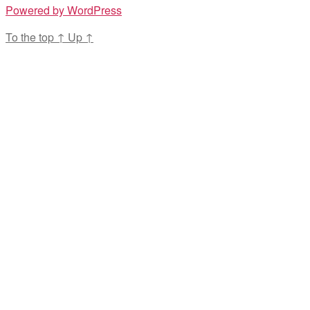
Powered by WordPress
To the top
↑
Up
↑