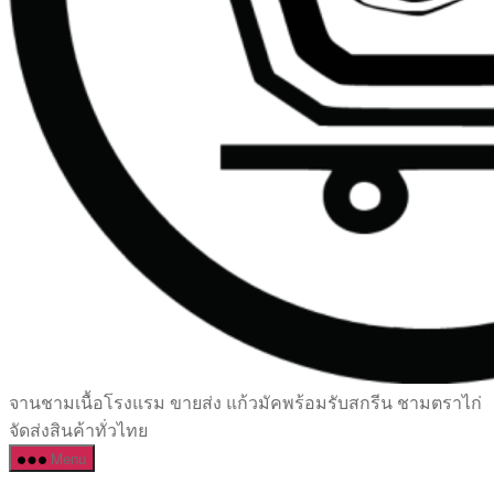
เซรามิค
จานชามเนื้อโรงแรม ขายส่ง แก้วมัคพร้อมรับสกรีน ชามตราไก่
ครบ
จัดส่งสินค้าทั่วไทย
ครัน
Menu
ราคา