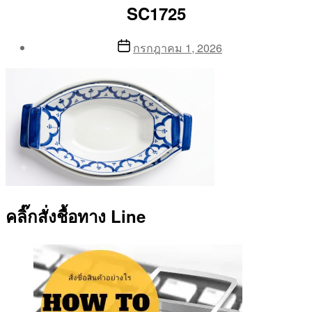
SC1725
Post
Post
กรกฎาคม 1, 2026
author
date
By
Aea
คลิ๊กสั่งชื้อทาง Line