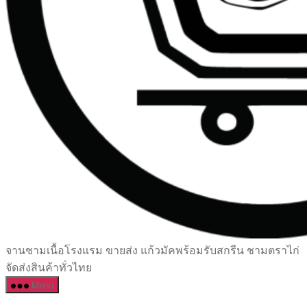
เซรามิค
จานชามเนื้อโรงแรม ขายส่ง แก้วมัคพร้อมรับสกรีน ชามตราไก่
ครบ
จัดส่งสินค้าทั่วไทย
ครัน
Menu
ราคา