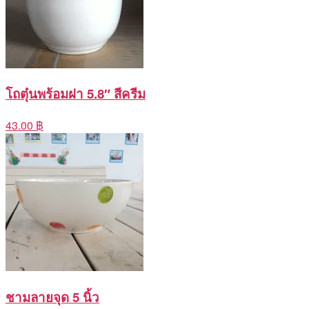
โถตุ๋นพร้อมฝา 5.8″ สีครีม
43.00 ฿
ชามลายจุด 5 นิ้ว