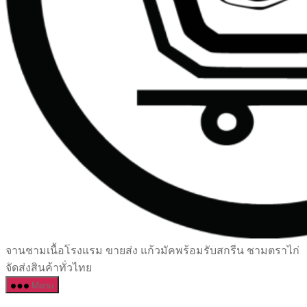
เซรามิค
จานชามเนื้อโรงแรม ขายส่ง แก้วมัคพร้อมรับสกรีน ชามตราไก่
ครบ
จัดส่งสินค้าทั่วไทย
ครัน
Menu
ราคา