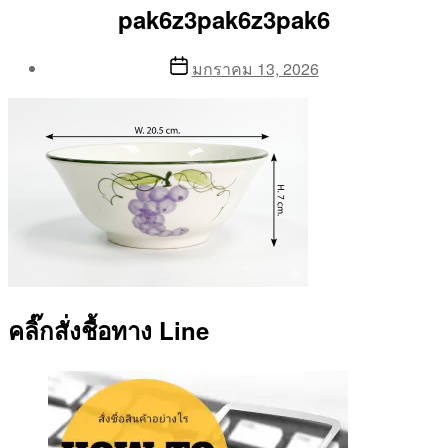
pak6z3pak6z3pak6
Post
Post
มกราคม 13, 2026
author
date
By
Aea
คลิ๊กสั่งชื้อทาง Line