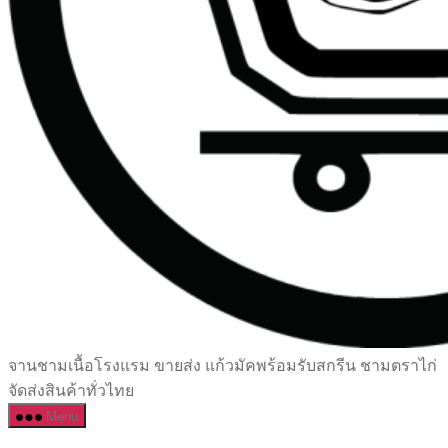
เซรามิค
จานชามเนื้อโรงแรม ขายส่ง แก้วมัคพร้อมรับสกรีน ชามตราไก่
ครบ
จัดส่งสินค้าทั่วไทย
ครัน
Menu
ราคา