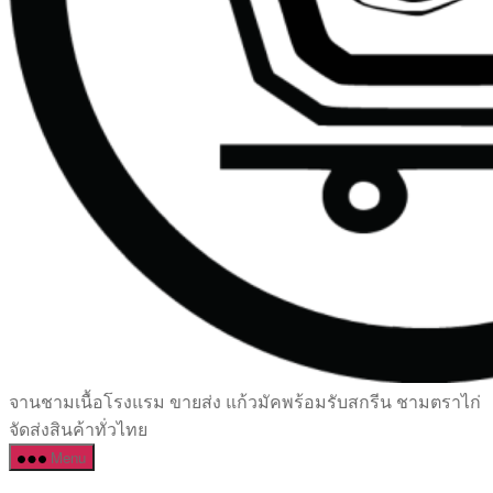
เซรามิค
จานชามเนื้อโรงแรม ขายส่ง แก้วมัคพร้อมรับสกรีน ชามตราไก่
ครบ
จัดส่งสินค้าทั่วไทย
ครัน
Menu
ราคา