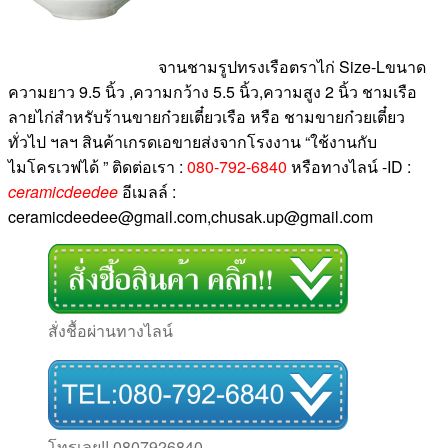
จานชามรูปทรงเรือตราไก่ Size-Lขนาด
ความยาว 9.5 นิ้ว ,ความกว้าง 5.5 นิ้ว,ความสูง 2 นิ้ว ชามเรือ
ลายไก่สำหรับร้านขายก๋วยเตี๋ยวเรือ หรือ ชามขายก๋วยเตี๋ยว
ทั่วไป ฯลฯ สินค้าเกรดเอขายส่งจากโรงงาน “ใช้งานกับ
ไมโครเวฟได้ ” ติดต่อเรา :
080-792-6840
หรือทางไลน์ -ID :
ceramicdeedee
อีเมลล์ :
ceramicdeedee@gmail.com,chusak.up@gmail.com
สั่งชื้อผ่านทางไลน์
โทรเลย!! 0807926840