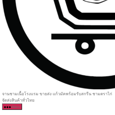
เซรามิค
จานชามเนื้อโรงแรม ขายส่ง แก้วมัคพร้อมรับสกรีน ชามตราไก่
ครบ
จัดส่งสินค้าทั่วไทย
ครัน
Menu
ราคา